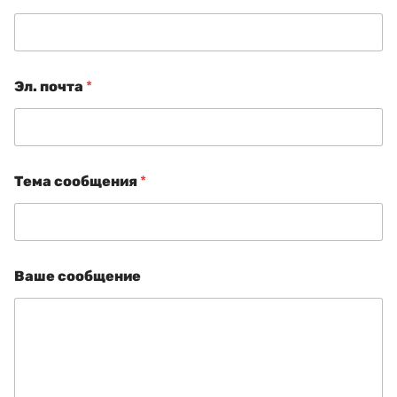
Эл. почта
*
К
Тема сообщения
*
а
к
*
о
б
р
Ваше сообщение
а
щ
а
т
ь
с
я